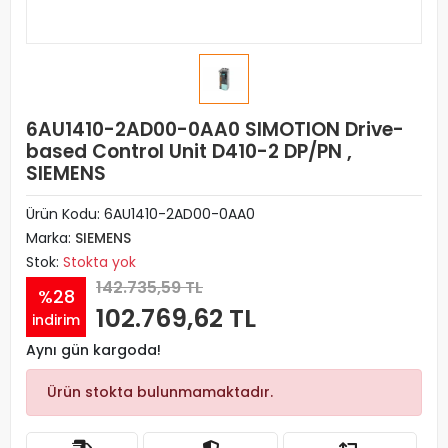
6AU1410-2AD00-0AA0 SIMOTION Drive-
based Control Unit D410-2 DP/PN ,
SIEMENS
Ürün Kodu:
6AU1410-2AD00-0AA0
Marka:
SIEMENS
Stok:
Stokta yok
142.735,59 TL
%28
102.769,62 TL
indirim
Aynı gün kargoda!
Ürün stokta bulunmamaktadır.