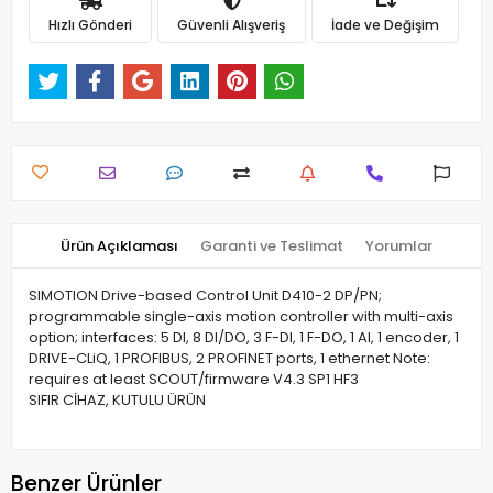
Hızlı Gönderi
Güvenli Alışveriş
İade ve Değişim
Ürün Açıklaması
Garanti ve Teslimat
Yorumlar
SIMOTION Drive-based Control Unit D410-2 DP/PN;
programmable single-axis motion controller with multi-axis
option; interfaces: 5 DI, 8 DI/DO, 3 F-DI, 1 F-DO, 1 AI, 1 encoder, 1
DRIVE-CLiQ, 1 PROFIBUS, 2 PROFINET ports, 1 ethernet Note:
requires at least SCOUT/firmware V4.3 SP1 HF3
SIFIR CİHAZ, KUTULU ÜRÜN
Benzer Ürünler