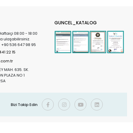
GUNCEL_KATALOG
Haftaiçi 08:00 - 18:00
a ulaşabilirsiniz.
in +90 536 647 98 95
41 22 15
.com.tr
Y MAH. 635. SK.
 PLAZA NO 1
RSA
Bizi Takip Edin