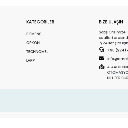
KATEGORİLER
BİZE ULAŞIN
Satış Ofisimize 
SİEMENS
saatleri arasınd
OPKON
7/24 İletişim iç
+90 (224) 4
TECHNOMEL
info@omel
LAPP
ALAADDİNBE
OTOMASYON
NİLÜFER BU