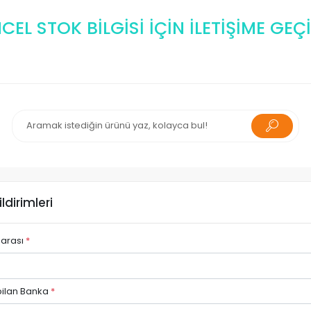
EL STOK BİLGİSİ İÇİN İLETİŞİME GEÇİ
ldirimleri
marası
*
ilan Banka
*