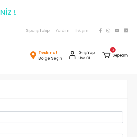
NİZ !
Sipariş Takip
Yardım
İletişim
0
Teslimat
Giriş Yap
Sepetim
Bölge Seçin
Üye Ol