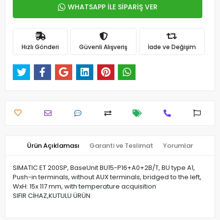
WHATSAPP İLE SİPARİŞ VER
Hızlı Gönderi
Güvenli Alışveriş
İade ve Değişim
Ürün Açıklaması
Garanti ve Teslimat
Yorumlar
SIMATIC ET 200SP, BaseUnit BU15-P16+A0+2B/T, BU type A1,
Push-in terminals, without AUX terminals, bridged to the left,
WxH: 15x 117 mm, with temperature acquisition
SIFIR CİHAZ,KUTULU ÜRÜN