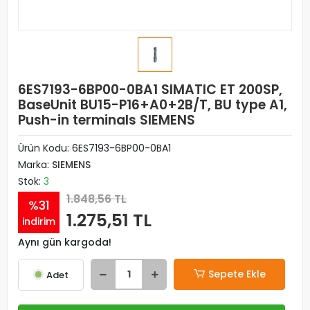
6ES7193-6BP00-0BA1 SIMATIC ET 200SP,
BaseUnit BU15-P16+A0+2B/T, BU type A1,
Push-in terminals SIEMENS
Ürün Kodu:
6ES7193-6BP00-0BA1
Marka:
SIEMENS
Stok:
3
1.848,56 TL
%31
1.275,51 TL
indirim
Aynı gün kargoda!
Sepete Ekle
Adet