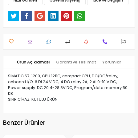
Hızlı Gönderi
Güvenli Alışveriş
İade ve Değişim
Ürün Açıklaması
Garanti ve Teslimat
Yorumlar
SIMATIC S7-1200, CPU 1211C, compact CPU, DC/DC/relay,
onboard I/O: 6 DI 24 V DC; 4 DO relay 2A; 2 AI 0-10 V DC,
Power supply: DC 20.4-28.8V DC, Program/data memory 50
KB
SIFIR CİHAZ, KUTULU ÜRÜN
Benzer Ürünler