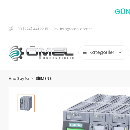
GÜNC
+90 (224) 441 22 15
info@omel.com.tr
Kategoriler
Ana Sayfa
SİEMENS