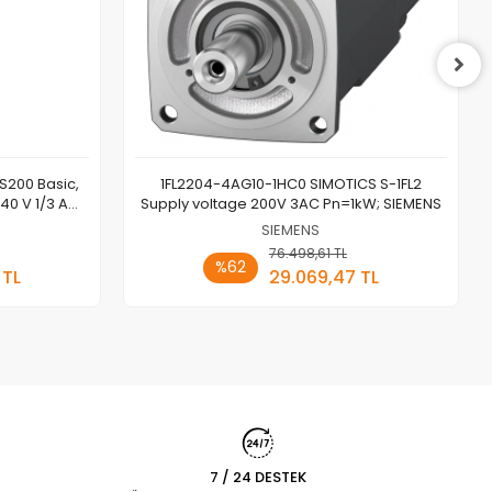
S200 Basic,
1FL2204-4AG10-1HC0 SIMOTICS S-1FL2
40 V 1/3 AC;
Supply voltage 200V 3AC Pn=1kW; SIEMENS
NS
SIEMENS
 Ekle
76.498,61 TL
Sepete Ekle
%62
 TL
29.069,47 TL
Adet
7 / 24 DESTEK