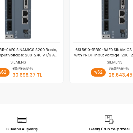
B11-0AF0 SINAMICS S200 Basic,
6SL5610-1BB10-8AF0 SINAMICS 
Input voltage: 200-240 V 1/3 AC;
with PROFI Input voltage: 200-2
Motor: 1kW SIEMENS
Motor: 0.75kW SIEME
SIEMENS
SIEMENS
80.785,17 TL
Sepete Ekle
75.377,51 TL
Sepete
%62
%62
30.698,37 TL
28.643,45
Adet
Adet
Güvenli Alışveriş
Geniş Ürün Yelpazesi