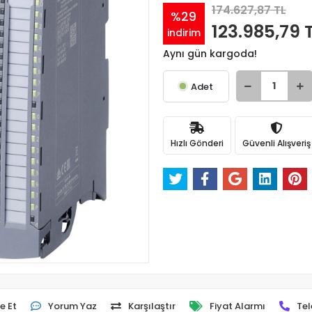
174.627,87 TL
%29
123.985,79 
indirim
Aynı gün kargoda!
Adet
Hızlı Gönderi
Güvenli Alışveriş
e Et
Yorum Yaz
Karşılaştır
Fiyat Alarmı
Tel