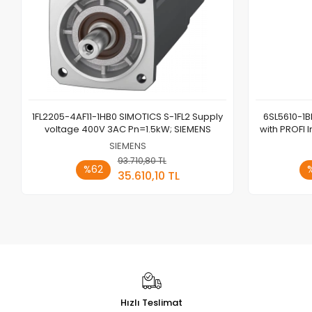
1FL2205-4AF11-1HB0 SIMOTICS S-1FL2 Supply
6SL5610-1B
voltage 400V 3AC Pn=1.5kW; SIEMENS
with PROFI 
SIEMENS
93.710,80 TL
Sepete Ekle
%62
35.610,10 TL
Adet
Hızlı Teslimat