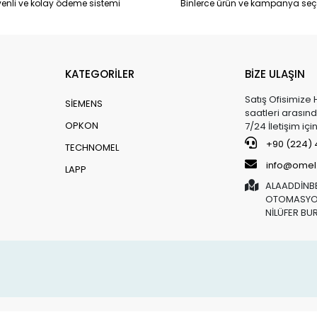
enli ve kolay ödeme sistemi
Binlerce ürün ve kampanya seç
KATEGORİLER
BİZE ULAŞIN
Satış Ofisimize 
SİEMENS
saatleri arasınd
OPKON
7/24 İletişim iç
+90 (224) 4
TECHNOMEL
info@omel
LAPP
ALAADDİNBE
OTOMASYON
NİLÜFER BU