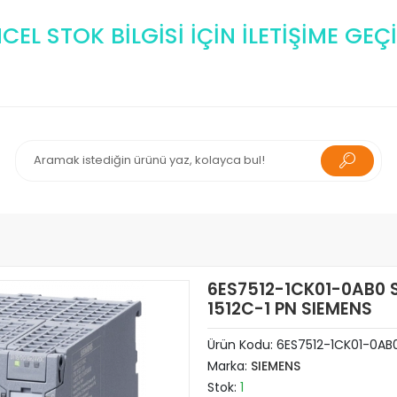
EL STOK BİLGİSİ İÇİN İLETİŞİME GEÇİ
6ES7512-1CK01-0AB0 
1512C-1 PN SIEMENS
Ürün Kodu:
6ES7512-1CK01-0AB
Marka:
SIEMENS
Stok:
1