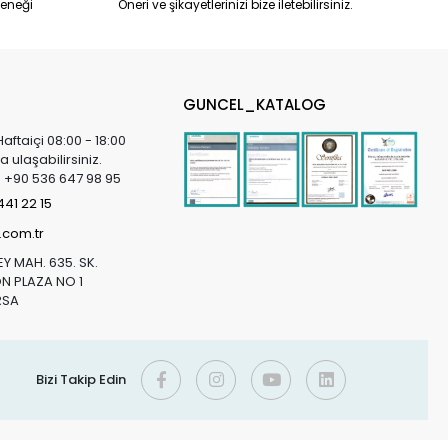
eneği
Öneri ve şikayetlerinizi bize iletebilirsiniz.
GUNCEL_KATALOG
Haftaiçi 08:00 - 18:00
a ulaşabilirsiniz.
in +90 536 647 98 95
41 22 15
.com.tr
Y MAH. 635. SK.
 PLAZA NO 1
RSA
Bizi Takip Edin