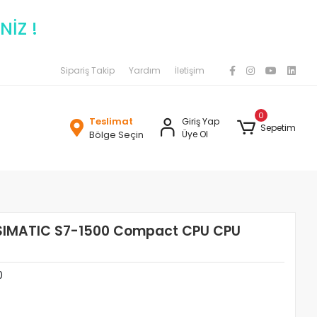
NİZ !
Sipariş Takip
Yardım
İletişim
0
Teslimat
Giriş Yap
Sepetim
Bölge Seçin
Üye Ol
SIMATIC S7-1500 Compact CPU CPU
0