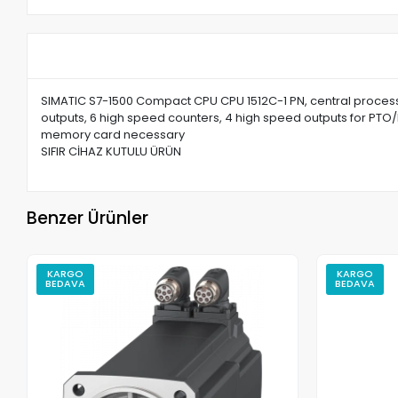
SIMATIC S7-1500 Compact CPU CPU 1512C-1 PN, central processing
outputs, 6 high speed counters, 4 high speed outputs for PTO/P
memory card necessary
SIFIR CİHAZ KUTULU ÜRÜN
Benzer Ürünler
KARGO
KARGO
BEDAVA
BEDAVA