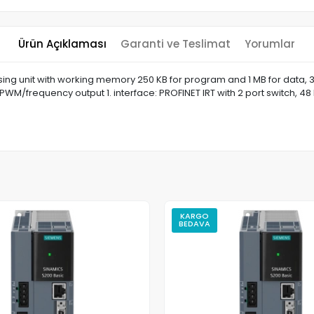
Ürün Açıklaması
Garanti ve Teslimat
Yorumlar
 unit with working memory 250 KB for program and 1 MB for data, 32 di
WM/frequency output 1. interface: PROFINET IRT with 2 port switch, 48
KARGO
BEDAVA