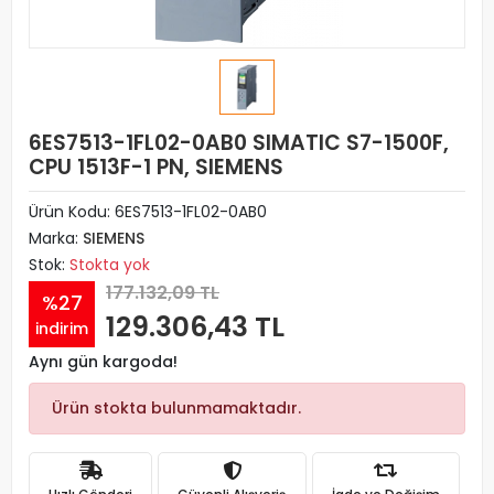
6ES7513-1FL02-0AB0 SIMATIC S7-1500F,
CPU 1513F-1 PN, SIEMENS
Ürün Kodu:
6ES7513-1FL02-0AB0
Marka:
SIEMENS
Stok:
Stokta yok
177.132,09 TL
%27
129.306,43 TL
indirim
Aynı gün kargoda!
Ürün stokta bulunmamaktadır.