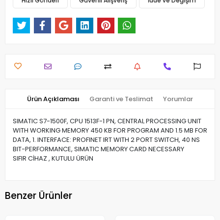
Hızlı Gönderi
Güvenli Alışveriş
İade ve Değişim
Ürün Açıklaması
Garanti ve Teslimat
Yorumlar
SIMATIC S7-1500F, CPU 1513F-1 PN, CENTRAL PROCESSING UNIT
WITH WORKING MEMORY 450 KB FOR PROGRAM AND 1.5 MB FOR
DATA, 1. INTERFACE: PROFINET IRT WITH 2 PORT SWITCH, 40 NS
BIT-PERFORMANCE, SIMATIC MEMORY CARD NECESSARY
SIFIR CİHAZ , KUTULU ÜRÜN
Benzer Ürünler