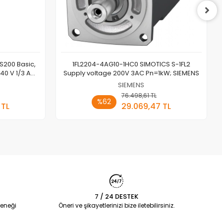
S200 Basic,
1FL2204-4AG10-1HC0 SIMOTICS S-1FL2
40 V 1/3 AC;
Supply voltage 200V 3AC Pn=1kW; SIEMENS
NS
SIEMENS
 Ekle
76.498,61 TL
Sepete Ekle
%62
 TL
29.069,47 TL
Adet
7 / 24 DESTEK
eneği
Öneri ve şikayetlerinizi bize iletebilirsiniz.