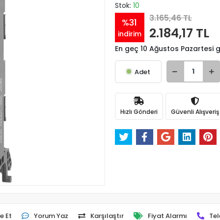
Stok:
10
3.165,46 TL
%31
2.184,17 TL
indirim
En geç 10 Ağustos Pazartesi
Adet
Hızlı Gönderi
Güvenli Alışveriş
e Et
Yorum Yaz
Karşılaştır
Fiyat Alarmı
Tel