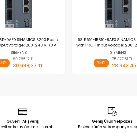
B11-0AF0 SINAMICS S200 Basic,
6SL5610-1BB10-8AF0 SINAMICS 
Input voltage: 200-240 V 1/3 AC;
with PROFI Input voltage: 200-2
Motor: 1kW SIEMENS
Motor: 0.75kW SIEME
SIEMENS
SIEMENS
80.785,17 TL
Sepete Ekle
75.377,51 TL
Sepete
%62
%62
30.698,37 TL
28.643,45
Adet
Adet
Güvenli Alışveriş
Geniş Ürün Yelpazesi
enli ve kolay ödeme sistemi
Binlerce ürün ve kampanya seç