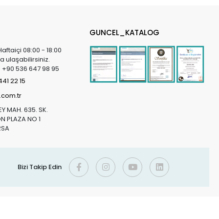
GUNCEL_KATALOG
Haftaiçi 08:00 - 18:00
a ulaşabilirsiniz.
in +90 536 647 98 95
41 22 15
.com.tr
Y MAH. 635. SK.
 PLAZA NO 1
RSA
Bizi Takip Edin