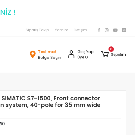
NİZ !
Sipariş Takip
Yardım
İletişim
0
Teslimat
Giriş Yap
Sepetim
Bölge Seçin
Üye Ol
SIMATIC S7-1500, Front connector
n system, 40-pole for 35 mm wide
B0