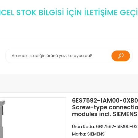
EL STOK BİLGİSİ İÇİN İLETİŞİME GEÇİ
6ES7592-1AM00-0XB0 
Screw-type connectio
modules incl. SIEMENS
Ürün Kodu:
6ES7592-1AM00-0X
Marka:
SIEMENS