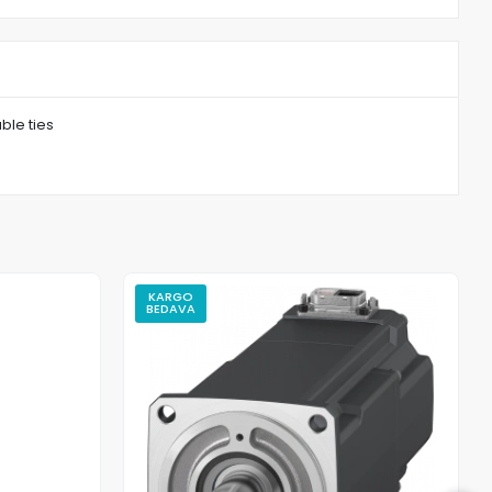
ble ties
KARGO
BEDAVA