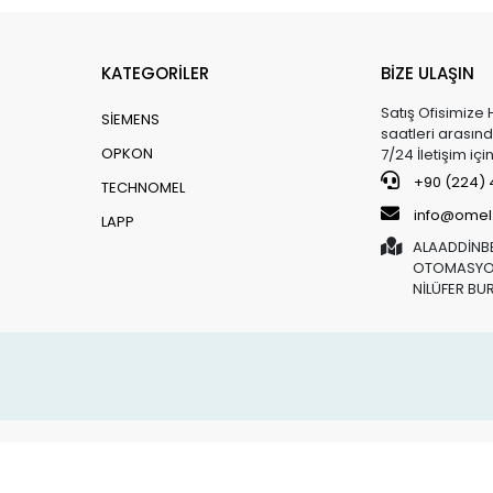
KATEGORİLER
BİZE ULAŞIN
Satış Ofisimize 
SİEMENS
saatleri arasınd
OPKON
7/24 İletişim iç
+90 (224) 4
TECHNOMEL
info@omel
LAPP
ALAADDİNBE
OTOMASYON
NİLÜFER BU