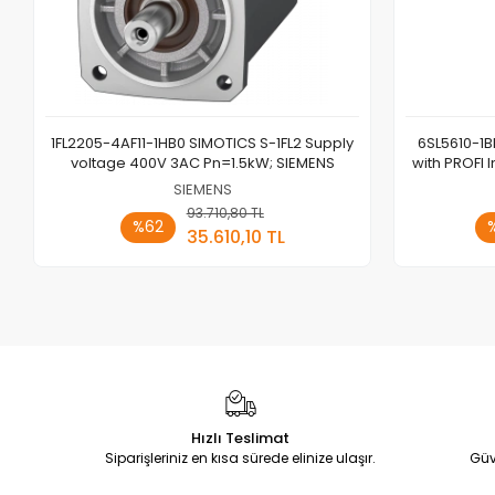
1FL2205-4AF11-1HB0 SIMOTICS S-1FL2 Supply
6SL5610-1B
voltage 400V 3AC Pn=1.5kW; SIEMENS
with PROFI 
SIEMENS
93.710,80 TL
Sepete Ekle
%62
35.610,10 TL
Adet
Hızlı Teslimat
Siparişleriniz en kısa sürede elinize ulaşır.
Güv