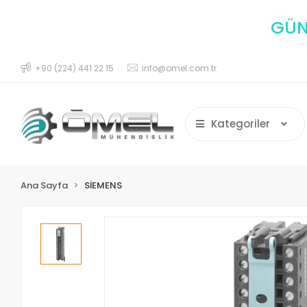
GÜNC
+90 (224) 441 22 15
info@omel.com.tr
Kategoriler
Ana Sayfa
SİEMENS