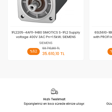
1FL2205-4AF11-1HB0 SIMOTICS S-1FL2 Supply
6SL5610-1B
voltage 400V 3AC Pn=1.5kW; SIEMENS
with PROFI 
SIEMENS
93.710,80 TL
Sepete Ekle
%62
35.610,10 TL
Adet
Hızlı Teslimat
Siparişleriniz en kısa sürede elinize ulaşır.
Güv