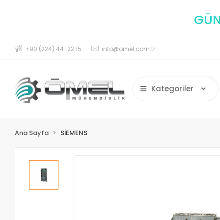
GÜNC
+90 (224) 441 22 15
info@omel.com.tr
Kategoriler
Ana Sayfa
SİEMENS