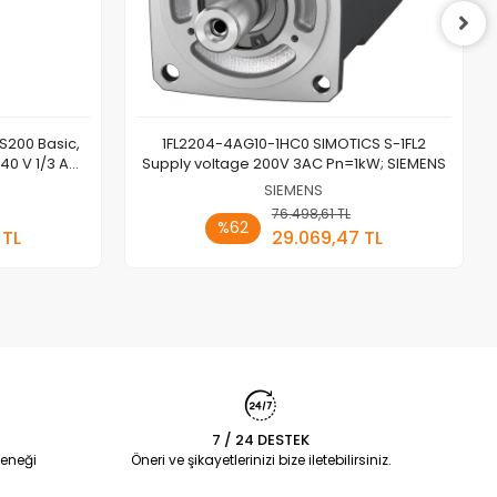
S200 Basic,
1FL2204-4AG10-1HC0 SIMOTICS S-1FL2
40 V 1/3 AC;
Supply voltage 200V 3AC Pn=1kW; SIEMENS
NS
SIEMENS
 Ekle
76.498,61 TL
Sepete Ekle
%62
 TL
29.069,47 TL
Adet
7 / 24 DESTEK
eneği
Öneri ve şikayetlerinizi bize iletebilirsiniz.