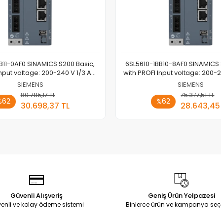
B11-0AF0 SINAMICS S200 Basic,
6SL5610-1BB10-8AF0 SINAMICS 
Input voltage: 200-240 V 1/3 AC;
with PROFI Input voltage: 200-2
Motor: 1kW SIEMENS
Motor: 0.75kW SIEME
SIEMENS
SIEMENS
80.785,17 TL
Sepete Ekle
75.377,51 TL
Sepete
%62
%62
30.698,37 TL
28.643,45
Adet
Adet
Güvenli Alışveriş
Geniş Ürün Yelpazesi
enli ve kolay ödeme sistemi
Binlerce ürün ve kampanya seç