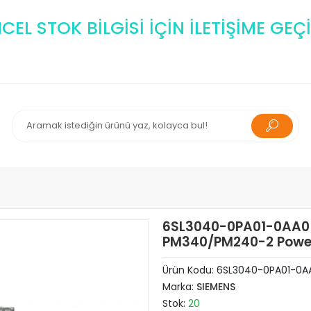
EL STOK BİLGİSİ İÇİN İLETİŞİME GEÇİ
6SL3040-0PA01-0AA0 C
PM340/PM240-2 Power
Ürün Kodu:
6SL3040-0PA01-0A
Marka:
SIEMENS
Stok:
20