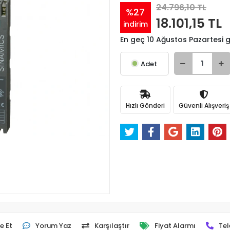
24.796,10 TL
%27
18.101,15 TL
indirim
En geç 10 Ağustos Pazartesi
Adet
Hızlı Gönderi
Güvenli Alışveriş
e Et
Yorum Yaz
Karşılaştır
Fiyat Alarmı
Tel