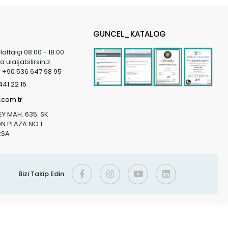
GUNCEL_KATALOG
Haftaiçi 08:00 - 18:00
a ulaşabilirsiniz.
in +90 536 647 98 95
41 22 15
.com.tr
Y MAH. 635. SK.
 PLAZA NO 1
RSA
Bizi Takip Edin