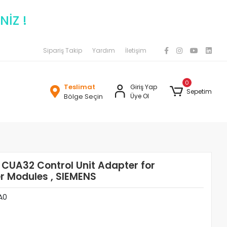
NİZ !
Sipariş Takip
Yardım
İletişim
0
Teslimat
Giriş Yap
Sepetim
Bölge Seçin
Üye Ol
UA32 Control Unit Adapter for
 Modules , SIEMENS
A0