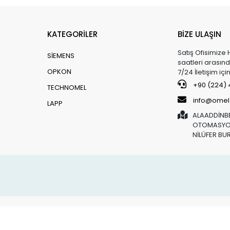
KATEGORİLER
BİZE ULAŞIN
Satış Ofisimize 
SİEMENS
saatleri arasınd
OPKON
7/24 İletişim iç
+90 (224) 4
TECHNOMEL
info@omel
LAPP
ALAADDİNBE
OTOMASYON
NİLÜFER BU