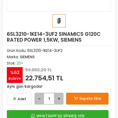
6SL3210-1KE14-3UF2 SINAMICS G120C
RATED POWER 1,5KW, SIEMENS
Ürün Kodu:
6SL3210-1KE14-3UF2
Marka:
SIEMENS
Stok:
20+
59.880,29 TL
%62
22.754,51 TL
indirim
Aynı gün kargoda!
Sepete Ekle
Adet
WHATSAPP İLE SİPARİŞ VER