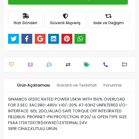
Hızlı Gönderi
Güvenli Alışveriş
İade ve Değişim
Ürün Açıklaması
Garanti ve Teslimat
Yorumlar
SINAMICS G120C RATED POWER 1,5KW WITH 150% OVERLOAD
FOR 3 SEC 3AC380-480V +10/-20% 47-63HZ UNFILTERED I/O-
INTERFACE: 6DI, 2DO,1AI,1AO SAFE TORQUE OFF INTEGRATED
FIELDBUS: PROFINET-PN PROTECTION: IP20/ UL OPEN TYPE SIZE:
FSAA 173X73X178(HXWXD) EXTERNAL 24V
SIFIR CİHAZ,KUTULU ÜRÜN