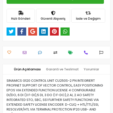
Hızlı Gönderi
Güvenli Alışveriş
İade ve Değişim
Ürün Açıklaması
Garanti ve Teslimat
Yorumlar
SINAMICS G120 CONTROL UNIT CU250S-2 PN INTEGRIERT
PROFINET SUPPORT OF VECTOR CONTROL, EASY POSITIONING
EPOS VIA EXTENDED FUNCTION LICENSE 4 CONFIGURABLE
DI/DO, 6 DI (3 F-DI),5 DI, 3 DO (1 F-DO),2 AI, 2 AO SAFETY
INTEGRATED STO, SBC, SS1 FURTHER SAFETY FUNCTIONS VIA
EXTENDED SAFETY LICENSE ENCODER: D-CLIQ + HTL/TTL/SSI,
RESOLVER/HTL VIA TERMINAL PROTECTION IP20 USB- AND