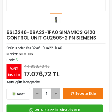
6SL3246-0BA22-1FA0 SINAMICS G120
CONTROL UNIT CU250S-2 PN SIEMENS
Ürün Kodu:
6SL3246-0BA22-1FA0
Marka:
SIEMENS
Stok:
5
44.938,73 TL
%62
17.076,72 TL
indirim
Aynı gün kargoda!
Sepete Ekle
Adet
WHATSAPP İLE SİPARİŞ VER